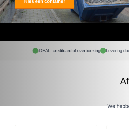
Kies een container
iDEAL, creditcard of overboeking
Levering do
Af
We hebben