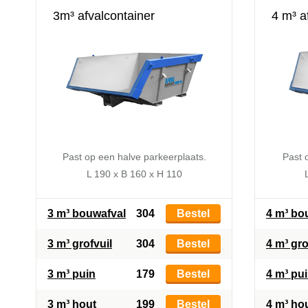
3m³ afvalcontainer
4 m³ a
Past op een halve parkeerplaats.
Past 
L 190 x B 160 x H 110
3 m³ bouwafval
304
Bestel
4 m³ bo
3 m³ grofvuil
304
Bestel
4 m³ gro
3 m³ puin
179
Bestel
4 m³ pu
3 m³ hout
199
Bestel
4 m³ ho