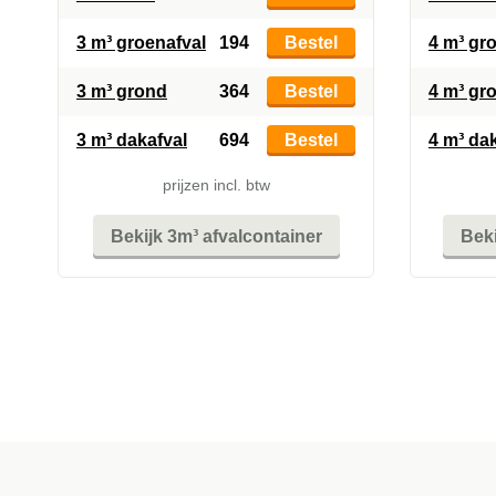
3 m³ groenafval
194
Bestel
4 m³ gr
3 m³ grond
364
Bestel
4 m³ gr
3 m³ dakafval
694
Bestel
4 m³ da
prijzen incl. btw
Bekijk 3m³ afvalcontainer
Beki