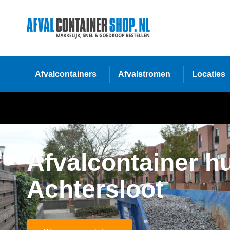
Afvalcontainers
Afvalstromen
Locaties
Afvalcontainer h
Achtersloot