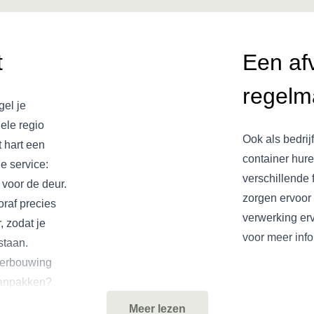
t
Een af
regelma
gel je
ele regio
Ook als bedrij
t hart een
container hure
e service:
verschillende 
 voor de deur.
zorgen ervoor 
oraf precies
verwerking erv
, zodat je
voor meer info
staan.
 verbouwing
aanpakken?
in Achtersloot
Meer lezen