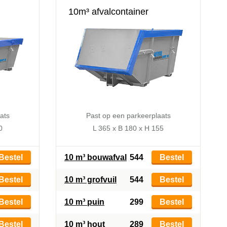
10m³ afvalcontainer
ats
Past op een parkeerplaats
0
L 365 x B 180 x H 155
Bestel
10 m³ bouwafval
544
Bestel
Bestel
10 m³ grofvuil
544
Bestel
Bestel
10 m³ puin
299
Bestel
Bestel
10 m³ hout
289
Bestel