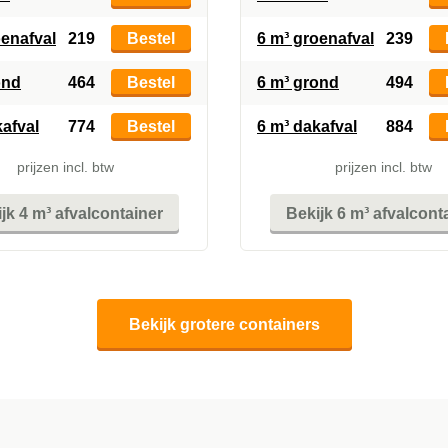
oenafval
219
Bestel
6 m³ groenafval
239
ond
464
Bestel
6 m³ grond
494
kafval
774
Bestel
6 m³ dakafval
884
prijzen incl. btw
prijzen incl. btw
jk 4 m³ afvalcontainer
Bekijk 6 m³ afvalcont
Bekijk grotere containers