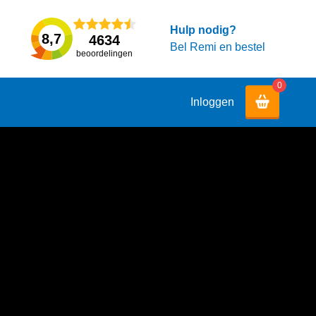
Hulp nodig?
8,7
4634
Bel Remi en bestel
beoordelingen
0
Inloggen