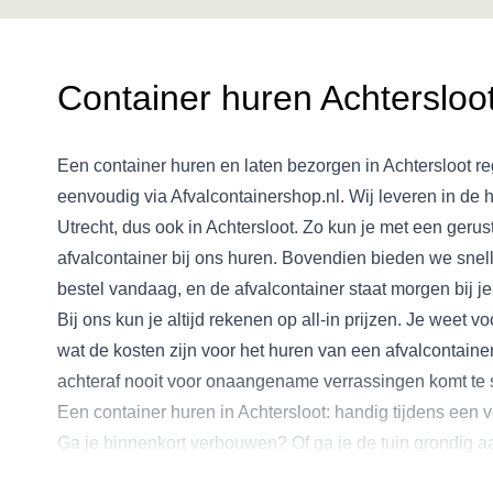
Container huren Achtersloo
Een container huren en laten bezorgen in Achtersloot re
eenvoudig via Afvalcontainershop.nl. Wij leveren in de h
Utrecht, dus ook in Achtersloot. Zo kun je met een gerus
afvalcontainer bij ons huren. Bovendien bieden we snell
bestel vandaag, en de afvalcontainer staat morgen bij je
Bij ons kun je altijd rekenen op all-in prijzen. Je weet vo
wat de kosten zijn voor het huren van een afvalcontainer
achteraf nooit voor onaangename verrassingen komt te 
Een container huren in Achtersloot: handig tijdens een
Ga je binnenkort verbouwen? Of ga je de tuin grondig 
Dan is het slim om een afvalcontainer te huren en bij je 