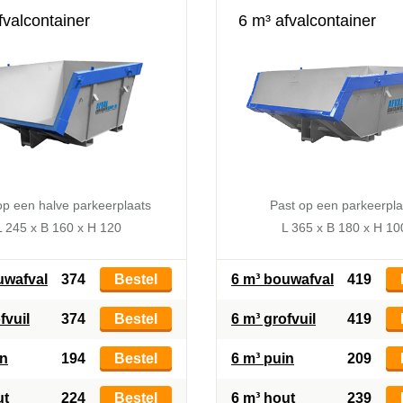
fvalcontainer
6 m³ afvalcontainer
op een halve parkeerplaats
Past op een parkeerpla
L 245 x B 160 x H 120
L 365 x B 180 x H 10
uwafval
374
Bestel
6 m³ bouwafval
419
fvuil
374
Bestel
6 m³ grofvuil
419
in
194
Bestel
6 m³ puin
209
ut
224
Bestel
6 m³ hout
239