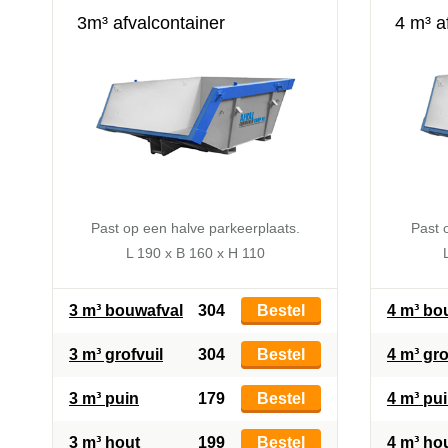
3m³ afvalcontainer
4 m³ a
Past op een halve parkeerplaats.
Past 
L 190 x B 160 x H 110
3 m³ bouwafval
304
Bestel
4 m³ bo
3 m³ grofvuil
304
Bestel
4 m³ gro
3 m³ puin
179
Bestel
4 m³ pu
3 m³ hout
199
Bestel
4 m³ ho