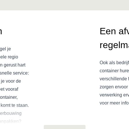
m
Een af
regelma
gel je
ele regio
Ook als bedrij
 gerust hart
container hure
nelle service:
verschillende 
 je voor de
zorgen ervoor 
eet vooraf
verwerking erv
ontainer,
voor meer info
komt te staan.
 verbouwing
aanpakken?