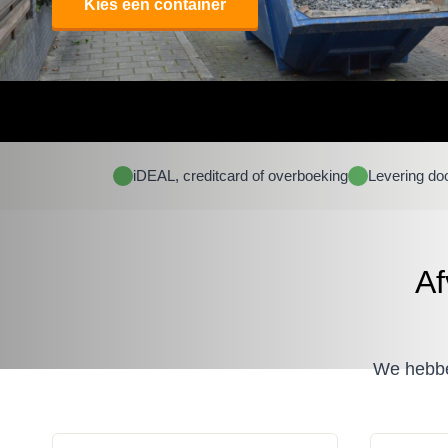
Kies een container
iDEAL, creditcard of overboeking
Levering do
Af
We hebben