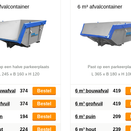
fvalcontainer
6 m³ afvalcontainer
op een halve parkeerplaats
Past op een parkeerpla
L 245 x B 160 x H 120
L 365 x B 180 x H 10
uwafval
374
Bestel
6 m³ bouwafval
419
fvuil
374
Bestel
6 m³ grofvuil
419
in
194
Bestel
6 m³ puin
209
ut
224
Bestel
6 m³ hout
239