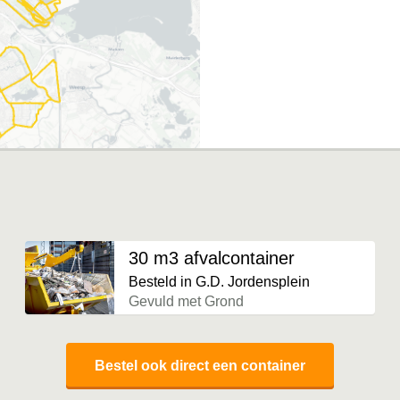
30 m3 afvalcontainer
Besteld in G.D. Jordensplein
Gevuld met Grond
Bestel ook direct een container