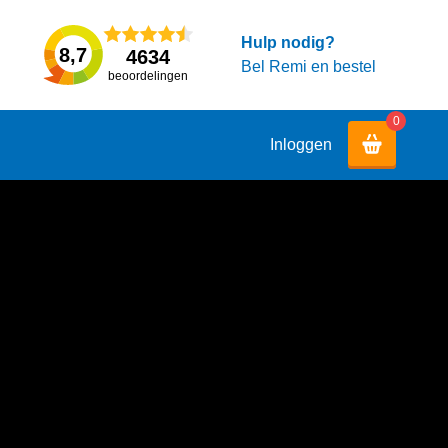
Hulp nodig?
8,7
4634
Bel Remi en bestel
beoordelingen
0
Inloggen