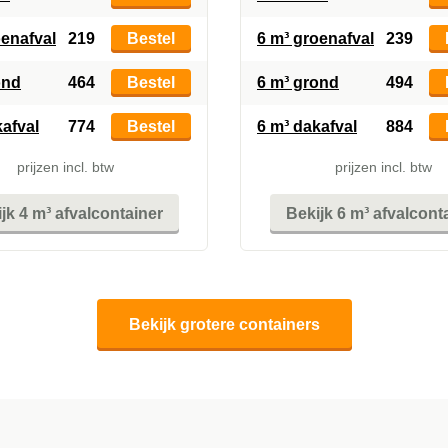
oenafval
219
Bestel
6 m³ groenafval
239
ond
464
Bestel
6 m³ grond
494
kafval
774
Bestel
6 m³ dakafval
884
prijzen incl. btw
prijzen incl. btw
jk 4 m³ afvalcontainer
Bekijk 6 m³ afvalcont
Bekijk grotere containers