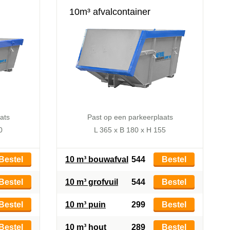
10m³ afvalcontainer
ats
Past op een parkeerplaats
0
L 365 x B 180 x H 155
Bestel
10 m³ bouwafval
544
Bestel
Bestel
10 m³ grofvuil
544
Bestel
Bestel
10 m³ puin
299
Bestel
Bestel
10 m³ hout
289
Bestel