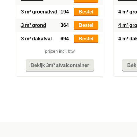
3 m³ groenafval
194
Bestel
4 m³ gr
3 m³ grond
364
Bestel
4 m³ gr
3 m³ dakafval
694
Bestel
4 m³ da
prijzen incl. btw
Bekijk 3m³ afvalcontainer
Beki