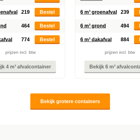
oenafval
219
Bestel
6 m³ groenafval
239
ond
464
Bestel
6 m³ grond
494
kafval
774
Bestel
6 m³ dakafval
884
prijzen incl. btw
prijzen incl. btw
jk 4 m³ afvalcontainer
Bekijk 6 m³ afvalcont
Bekijk grotere containers