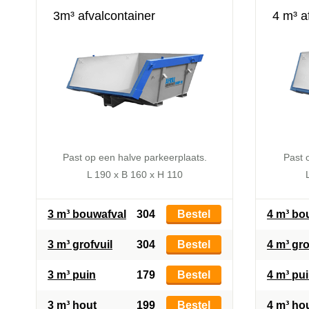
3m³ afvalcontainer
4 m³ a
Past op een halve parkeerplaats.
Past 
L 190 x B 160 x H 110
3 m³ bouwafval
304
Bestel
4 m³ bo
3 m³ grofvuil
304
Bestel
4 m³ gro
3 m³ puin
179
Bestel
4 m³ pu
3 m³ hout
199
Bestel
4 m³ ho