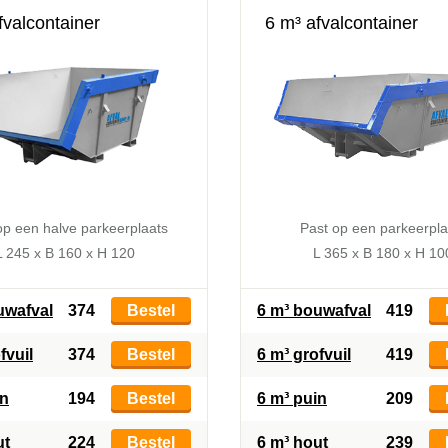
fvalcontainer
6 m³ afvalcontainer
op een halve parkeerplaats
Past op een parkeerpla
L 245 x B 160 x H 120
L 365 x B 180 x H 10
uwafval
374
Bestel
6 m³ bouwafval
419
fvuil
374
Bestel
6 m³ grofvuil
419
in
194
Bestel
6 m³ puin
209
ut
224
Bestel
6 m³ hout
239