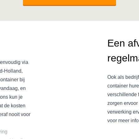
Een af
regelma
eenvoudig via
rd-Holland,
Ook als bedrij
ontainer bij
container hure
 vandaag, en
verschillende 
 ons kun je
zorgen ervoor 
wat de kosten
verwerking erv
eraf nooit voor
voor meer info
wing