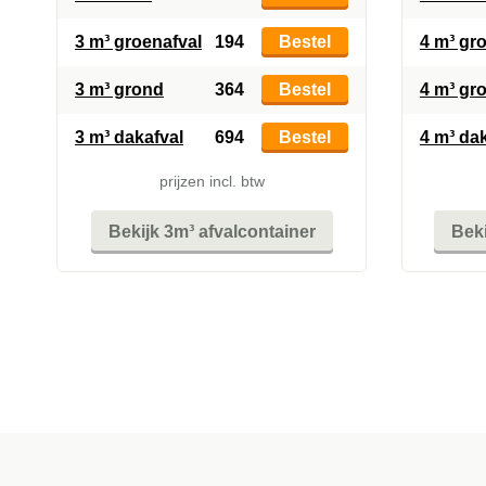
3 m³ groenafval
194
Bestel
4 m³ gr
3 m³ grond
364
Bestel
4 m³ gr
3 m³ dakafval
694
Bestel
4 m³ da
prijzen incl. btw
Bekijk 3m³ afvalcontainer
Beki