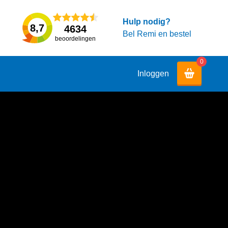
Hulp nodig?
8,7
4634
Bel Remi en bestel
beoordelingen
0
Inloggen