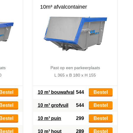
10m³ afvalcontainer
ats
Past op een parkeerplaats
0
L 365 x B 180 x H 155
Bestel
10 m³ bouwafval
544
Bestel
Bestel
10 m³ grofvuil
544
Bestel
Bestel
10 m³ puin
299
Bestel
Bestel
10 m³ hout
289
Bestel