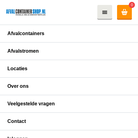
0
Afvalcontainers
Afvalstromen
Locaties
Over ons
Container huren in Flevoland
Veelgestelde vragen
Wil jij een container huren in Flevoland? Dat kan!
Afvalcontainershop.nl levert namelijk door heel
Contact
Nederland. Ga je verbouwen, slopen of in de tuin
werken? Dan kan een container voor jouw specifieke