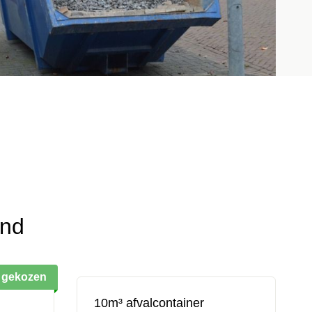
and
 gekozen
10m³ afvalcontainer