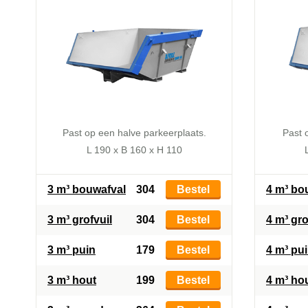
Past op een halve parkeerplaats.
Past 
L 190 x B 160 x H 110
3 m³ bouwafval
304
Bestel
4 m³ bo
3 m³ grofvuil
304
Bestel
4 m³ gro
3 m³ puin
179
Bestel
4 m³ pu
3 m³ hout
199
Bestel
4 m³ ho