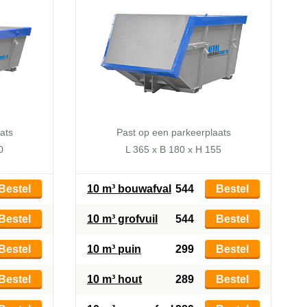
ats
Past op een parkeerplaats
0
L 365 x B 180 x H 155
Bestel
10 m³ bouwafval
544
Bestel
Bestel
10 m³ grofvuil
544
Bestel
Bestel
10 m³ puin
299
Bestel
Bestel
10 m³ hout
289
Bestel