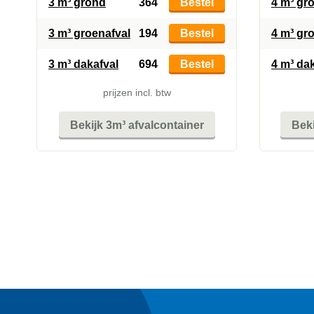
3 m³ grond
364
Bestel
4 m³ gr
3 m³ groenafval
194
Bestel
4 m³ gr
3 m³ dakafval
694
Bestel
4 m³ da
prijzen incl. btw
Bekijk 3m³ afvalcontainer
Beki