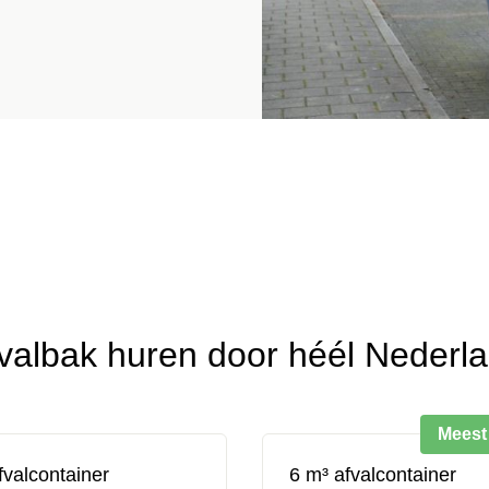
valbak huren door héél Nederl
Meest
fvalcontainer
6 m³ afvalcontainer