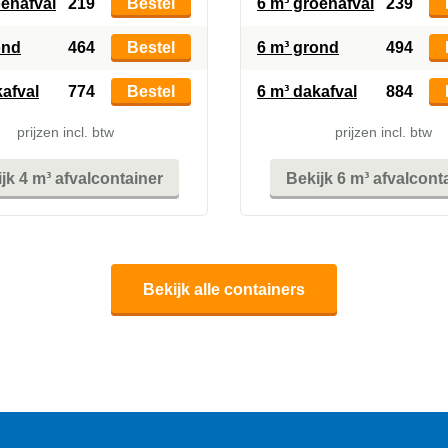
oenafval
219
Bestel
6 m³ groenafval
239
ond
464
Bestel
6 m³ grond
494
kafval
774
Bestel
6 m³ dakafval
884
prijzen incl. btw
prijzen incl. btw
jk 4 m³ afvalcontainer
Bekijk 6 m³ afvalcont
Bekijk alle containers