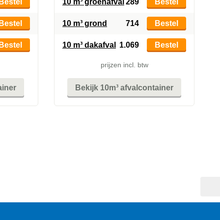
Bestel
10 m³ groenafval
289
Bestel
Bestel
10 m³ grond
714
Bestel
Bestel
10 m³ dakafval
1.069
Bestel
prijzen incl. btw
ainer
Bekijk 10m³ afvalcontainer