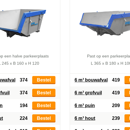
op een halve parkeerplaats
Past op een parkeerpla
L 245 x B 160 x H 120
L 365 x B 180 x H 10
uwafval
374
Bestel
6 m³ bouwafval
419
fvuil
374
Bestel
6 m³ grofvuil
419
in
194
Bestel
6 m³ puin
209
ut
224
Bestel
6 m³ hout
239